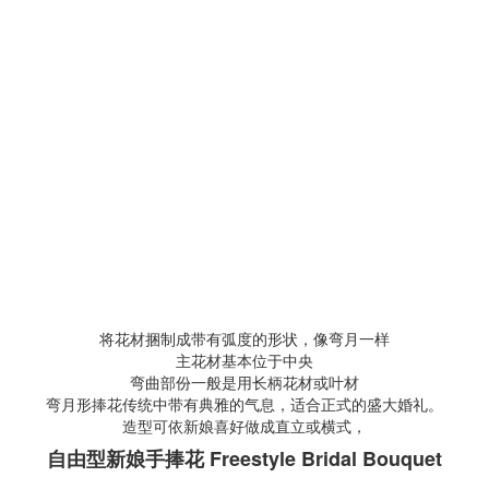
将花材捆制成带有弧度的形状，像弯月一样
主花材基本位于中央
弯曲部份一般是用长柄花材或叶材
弯月形捧花传统中带有典雅的气息，适合正式的盛大婚礼。
造型可依新娘喜好做成直立或横式，
自由型新娘手捧花 Freestyle Bridal Bouquet