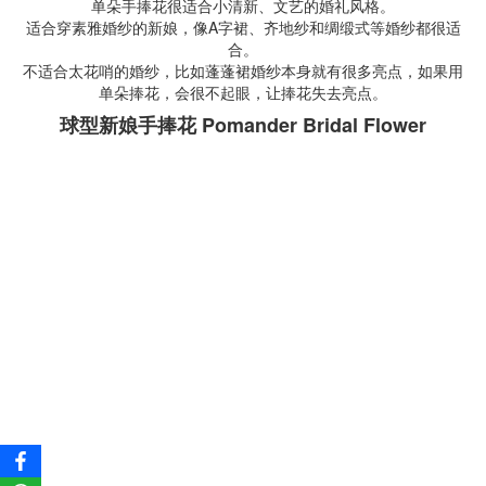
单朵手捧花很适合小清新、文艺的婚礼风格。
适合穿素雅婚纱的新娘，像A字裙、齐地纱和绸缎式等婚纱都很适
合。
不适合太花哨的婚纱，比如蓬蓬裙婚纱本身就有很多亮点，如果用
单朵捧花，会很不起眼，让捧花失去亮点。
球型新娘手捧花 Pomander Bridal Flower