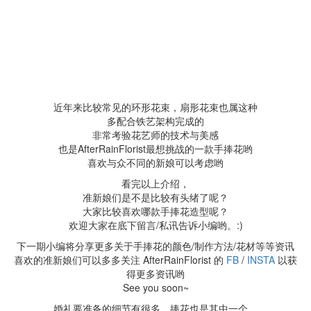
近年来比较常见的环形花束，扇形花束也属这种
多配合铁艺架构完成的
非常考验花艺师的技术与美感
也是AfterRainFlorist最想挑战的一款手捧花哟
喜欢与众不同的新娘可以考虑哟
看完以上介绍，
准新娘们是不是比较有头绪了呢？
大家比较喜欢哪款手捧花造型呢？
欢迎大家在底下留言/私讯告诉小编哟。:)
下一期小编将分享更多关于手捧花的颜色/制作方法/花材等等资讯
喜欢的准新娘们可以多多关注 AfterRainFlorist 的
FB
/
INSTA
以获
得更多资讯哟
See you soon~
婚礼要准备的细节有很多，捧花也是其中一个，