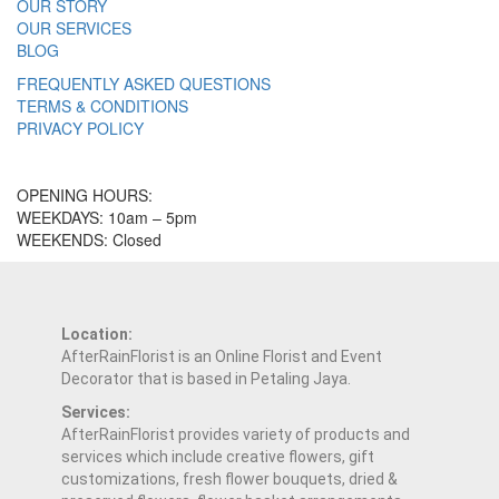
OUR STORY
OUR SERVICES
BLOG
FREQUENTLY ASKED QUESTIONS
TERMS & CONDITIONS
PRIVACY POLICY
OPENING HOURS:
WEEKDAYS: 10am – 5pm
WEEKENDS: Closed
Location:
AfterRainFlorist is an Online Florist and Event
Decorator that is based in Petaling Jaya.
Services:
AfterRainFlorist provides variety of products and
services which include creative flowers, gift
customizations, fresh flower bouquets, dried &