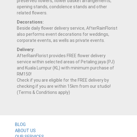
preserved flowers, flower basket arrangements,
opening stands, condolence stands and other
related flowers.
Decorations:
Beside daily flower delivery service, AfterRainFlorist
also performs event decorations for weddings,
corporate events, as wells as private events.
Delivery:
AfterRainFlorist provides FREE flower delivery
service within selected areas of Petaling jaya (PJ)
and Kuala Lumpur (KL) with minimum purchase of
RM150!
Check if you are eligible for the FREE delivery by
checking if you are within 15km from our studio!
(Terms & Conditions apply)
BLOG
ABOUT US
OUR SERVICES