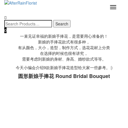
Love our style and need a flower arrangement as soon as possible?
To place a BESPOKE or SAME DAY order, CLICK HERE
9款新娘手捧花造型，你喜歡哪
Toggle
Contact us now, and we may help if you’re open to a flower
navigatio
replacement or an omakase combination. :)
一款？
0
By
afterrain florist
|
20/09/2020
|
No Comments
|
Uncategorized
一束见证幸福的新娘手捧花，是需要用心准备的！
新娘的手捧花款式有很多种，
有从颜色，大小，造型，制作方式，选花花材上分类
在选择的时候也很有讲究，
需要考虑到新娘的身材、身高、婚纱款式等等。
今天小编会介绍9款新娘手捧花造型给大家一些參考。:)
圆形新娘手捧花 Round Bridal Bouquet